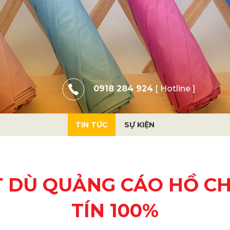
0918 284 924
[ Hotline ]
TIN TỨC
SỰ KIỆN
 DÙ QUẢNG CÁO HỒ CH
TÍN 100%