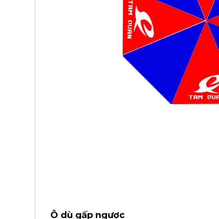
Ô dù gấp ngược