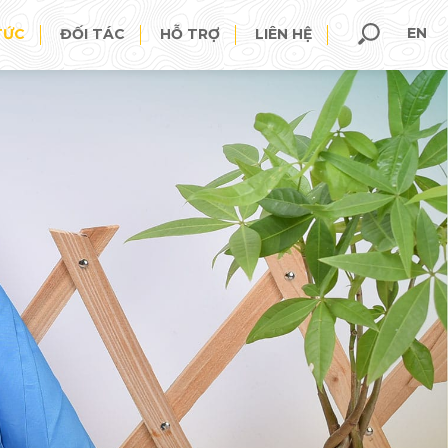
EN
TỨC
ĐỐI TÁC
HỖ TRỢ
LIÊN HỆ