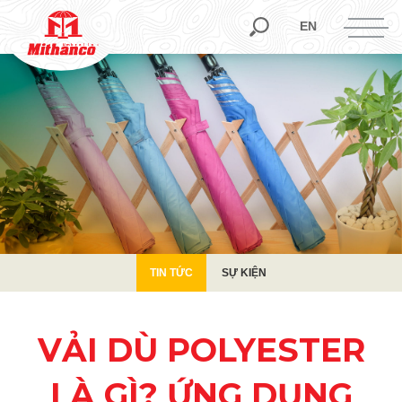
TIN TỨC
SỰ KIỆN
EN
TIN TỨC
SỰ KIỆN
VẢI DÙ POLYESTER
LÀ GÌ? ỨNG DỤNG