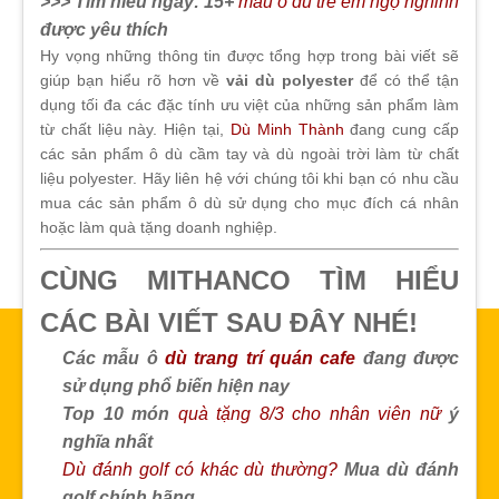
>>> Tìm hiểu ngay: 15+
mẫu ô dù trẻ em ngộ nghĩnh
được yêu thích
Hy vọng những thông tin được tổng hợp trong bài viết sẽ
giúp bạn hiểu rõ hơn về
vải dù polyester
để có thể tận
dụng tối đa các đặc tính ưu việt của những sản phẩm làm
từ chất liệu này. Hiện tại,
Dù Minh Thành
đang cung cấp
các sản phẩm ô dù cầm tay và dù ngoài trời làm từ chất
liệu polyester. Hãy liên hệ với chúng tôi khi bạn có nhu cầu
mua các sản phẩm ô dù sử dụng cho mục đích cá nhân
hoặc làm quà tặng doanh nghiệp.
CÙNG MITHANCO TÌM HIỂU
CÁC BÀI VIẾT SAU ĐÂY NHÉ!
Các mẫu ô
dù trang trí quán cafe
đang được
sử dụng phổ biến hiện nay
Top 10 món
quà tặng 8/3 cho nhân viên nữ
ý
nghĩa nhất
Dù đánh golf có khác dù thường?
Mua dù đánh
golf chính hãng