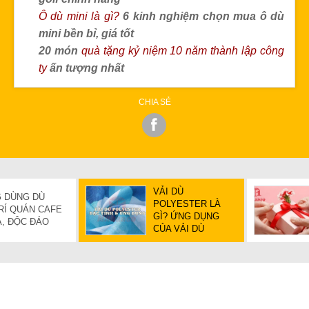
Ô dù mini là gì?
6 kinh nghiệm chọn mua ô dù
mini bền bỉ, giá tốt
20 món
quà tặng kỷ niệm 10 năm thành lập công
ty
ấn tượng nhất
CHIA SẺ
VẢI DÙ
 DÙNG DÙ
POLYESTER LÀ
RÍ QUÁN CAFE
GÌ? ỨNG DỤNG
Ả, ĐỘC ĐÁO
CỦA VẢI DÙ
TRONG CUỘC
SỐNG