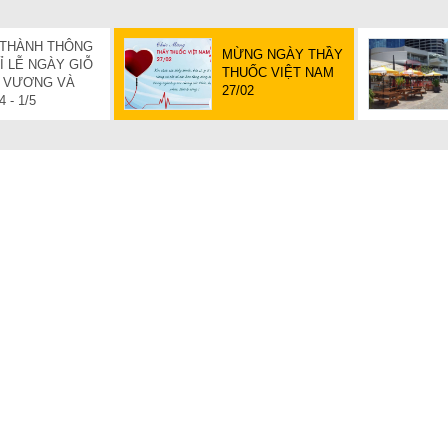
 THÀNH THÔNG
MỪNG NGÀY THẦY
Ỉ LỄ NGÀY GIỖ
THUỐC VIỆT NAM
 VƯƠNG VÀ
27/02
 - 1/5