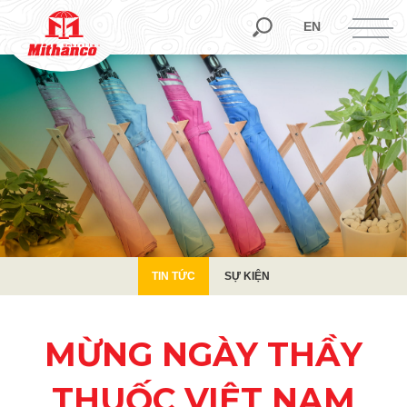
TIN TỨC
SỰ KIỆN
EN
TIN TỨC
SỰ KIỆN
MỪNG NGÀY THẦY
THUỐC VIỆT NAM